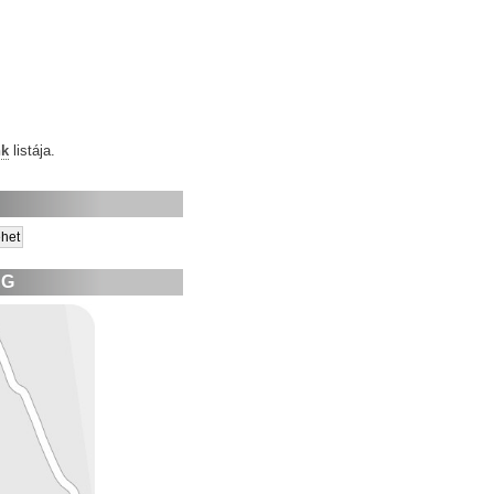
nk
listája.
ÉG