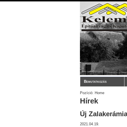
Bemutatkozás
Pozíció: Home
Hírek
Új Zalakerámi
2021
.
04
.
19
.