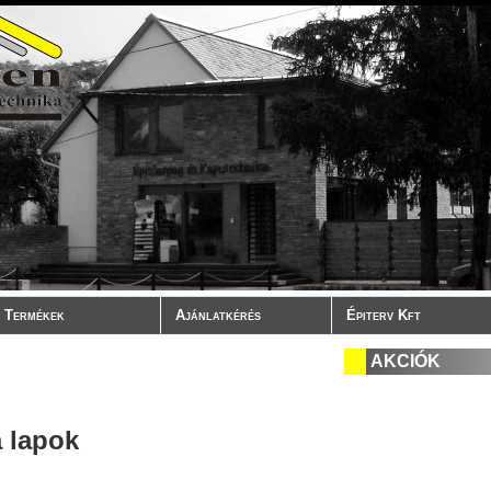
Kapu meghajtások
Termékek
Ajánlatkérés
Épiterv Kft
AKCIÓK
a lapok