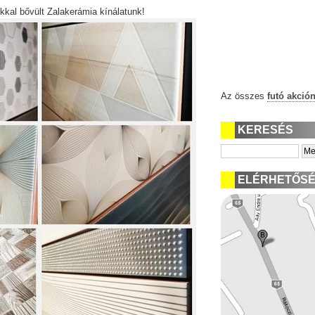
kal bővült Zalakerámia kínálatunk!
Az összes
futó akció
KERESÉS
ELÉRHETŐS