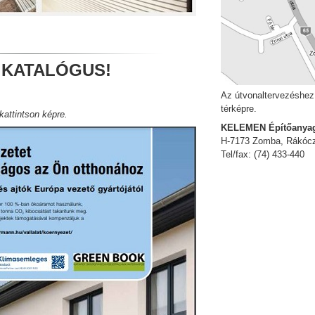
 KATALÓGUS!
Az útvonaltervezéshez,
térképre.
attintson képre.
KELEMEN Építőanyag
H-7173 Zomba, Rákóczi
Tel/fax: (74) 433-440